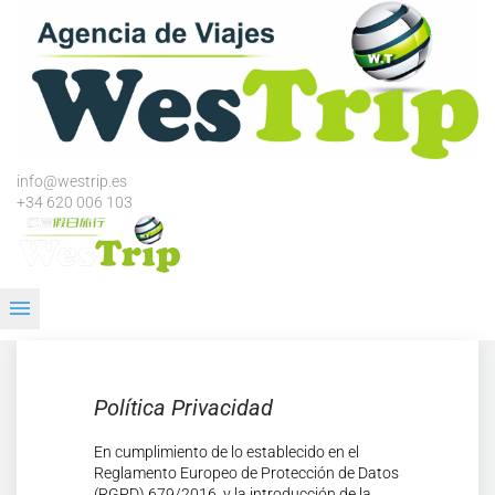
Skip
to
content
info@westrip.es
+34 620 006 103
menu
Política
Privacidad
Política Privacidad
En cumplimiento de lo establecido en el
Reglamento Europeo de Protección de Datos
(RGPD) 679/2016, y la introducción de la