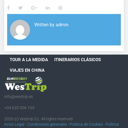
Facebook
Twitter
Google+
LinkedIn
Pinterest
Written by
admin
TOUR A LA MEDIDA
ITINERARIOS CLÁSICOS
VIAJES EN CHINA
info@westrip.es
+34 620 006 103
2026 (c) Westrip S.L. All rights reserved
Aviso Legal
-
Condiciones generales
-
Politica de Cookies
-
Politica