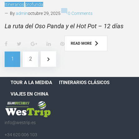
Itinerarios
profunda
mode_comment
— By
admin
octubre 29, 2025
0 Comments
La ruta del Oso Panda y el Hot Pot – 12 días
F
T
G
L
P
READ MORE
a
w
o
i
i
c
i
o
n
n
Paginación
navigate_next
e
t
g
k
t
1
2
de
b
t
l
e
e
o
e
e
d
r
entradas
o
r
+
I
e
k
n
s
TOUR A LA MEDIDA
ITINERARIOS CLÁSICOS
t
VIAJES EN CHINA
info@westrip.es
+34 620 006 103