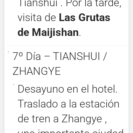
Tianshui . Por la tarde,
visita de
Las Grutas
de Maijishan
.
7º Día – TIANSHUI /
ZHANGYE
Desayuno en el hotel.
Traslado a la estación
de tren a Zhangye ,