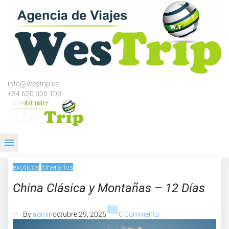
Skip
to
content
info@westrip.es
+34 620 006 103
menu
exoticos
Itinerarios
China Clásica y Montañas – 12 Días
mode_comment
— By
admin
octubre 29, 2025
0 Comments