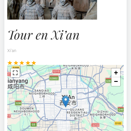
Tour en Xi’an
Xi’an
+
−