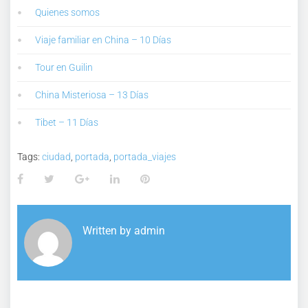
Quienes somos
Viaje familiar en China – 10 Días
Tour en Guilin
China Misteriosa – 13 Días
Tibet – 11 Días
Tags:
ciudad
,
portada
,
portada_viajes
Facebook
Twitter
Google+
LinkedIn
Pinterest
Written by
admin