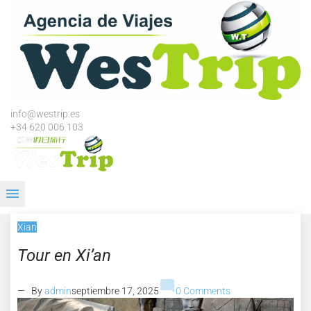
Skip
to
content
info@westrip.es
+34 620 006 103
menu
Xian
Tour en Xi’an
mode_comment
— By
admin
septiembre 17, 2025
0 Comments